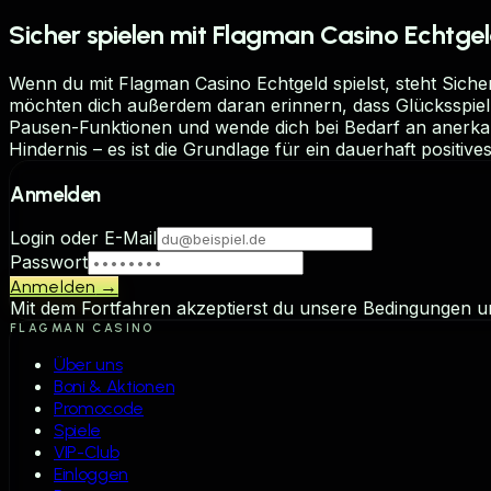
Sicher spielen mit Flagman Casino Echtge
Wenn du mit Flagman Casino Echtgeld spielst, steht Siche
möchten dich außerdem daran erinnern, dass Glücksspiel Un
Pausen-Funktionen und wende dich bei Bedarf an anerkann
Hindernis – es ist die Grundlage für ein dauerhaft positives
Anmelden
Login oder E-Mail
Passwort
Anmelden
→
Mit dem Fortfahren akzeptierst du unsere Bedingungen und
FLAGMAN CASINO
Über uns
Boni & Aktionen
Promocode
Spiele
VIP-Club
Einloggen