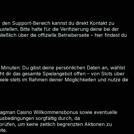
er den Support-Bereich kannst du direkt Kontakt zu
len. Bitte halte für die Verifizierung deine bei der
lich über die offizielle Betreiberseite – hier findest du
 Minuten: Du gibst deine persönlichen Daten an, wählst
ht dir das gesamte Spielangebot offen – von Slots über
spiele stets im Rahmen deiner Möglichkeiten und nutze die
er Flagman Casino Willkommensbonus sowie eventuelle
nusbedingungen sorgfältig durch, da
rüfen, um keine zeitlich begrenzten Aktionen zu
te.