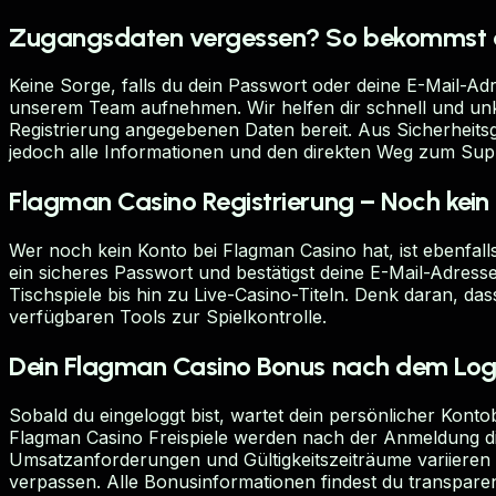
Zugangsdaten vergessen? So bekommst d
Keine Sorge, falls du dein Passwort oder deine E-Mail-Ad
unserem Team aufnehmen. Wir helfen dir schnell und unkom
Registrierung angegebenen Daten bereit. Aus Sicherheitsgrü
jedoch alle Informationen und den direkten Weg zum Sup
Flagman Casino Registrierung – Noch kein
Wer noch kein Konto bei Flagman Casino hat, ist ebenfall
ein sicheres Passwort und bestätigst deine E-Mail-Adress
Tischspiele bis hin zu Live-Casino-Titeln. Denk daran, da
verfügbaren Tools zur Spielkontrolle.
Dein Flagman Casino Bonus nach dem Log
Sobald du eingeloggt bist, wartet dein persönlicher Kont
Flagman Casino Freispiele werden nach der Anmeldung dire
Umsatzanforderungen und Gültigkeitszeiträume variieren
verpassen. Alle Bonusinformationen findest du transparen