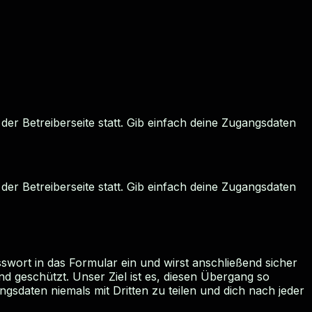
der Betreiberseite statt. Gib einfach deine Zugangsdaten
der Betreiberseite statt. Gib einfach deine Zugangsdaten
swort in das Formular ein und wirst anschließend sicher
t und geschützt. Unser Ziel ist es, diesen Übergang so
sdaten niemals mit Dritten zu teilen und dich nach jeder