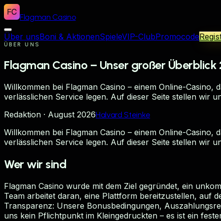
Flagman Casino
Über uns
Boni & Aktionen
Spiele
VIP-Club
Promocode
Regis
ÜBER UNS
Flagman Casino – Unser großer Überblick
Willkommen bei Flagman Casino – einem Online-Casino, das
verlässlichen Service legen. Auf dieser Seite stellen wir u
Redaktion
·
August 2026
Halvard Steinke
Willkommen bei Flagman Casino – einem Online-Casino, das
verlässlichen Service legen. Auf dieser Seite stellen wir u
Wer wir sind
Flagman Casino wurde mit dem Ziel gegründet, ein unkomp
Team arbeitet daran, eine Plattform bereitzustellen, auf 
Transparenz: Unsere Bonusbedingungen, Auszahlungsregeln 
uns kein Pflichtpunkt im Kleingedruckten – es ist ein fest