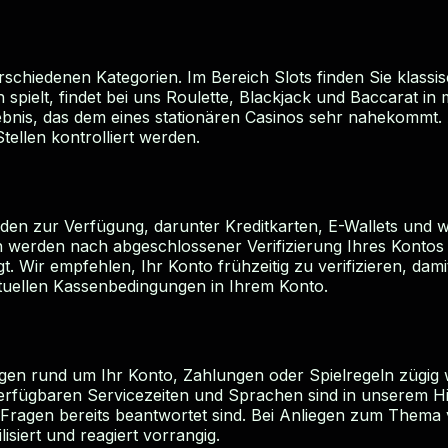
rschiedenen Kategorien. Im Bereich Slots finden Sie klas
pielt, findet bei uns Roulette, Blackjack und Baccarat in
erlebnis, das dem eines stationären Casinos sehr nahekommt
ellen kontrolliert werden.
en zur Verfügung, darunter Kreditkarten, E-Wallets und w
 werden nach abgeschlossener Verifizierung Ihres Kontos 
t. Wir empfehlen, Ihr Konto frühzeitig zu verifizieren, d
tuellen Kassenbedingungen in Ihrem Konto.
agen rund um Ihr Konto, Zahlungen oder Spielregeln zügig 
erfügbaren Servicezeiten und Sprachen sind in unserem Hilf
 Fragen bereits beantwortet sind. Bei Anliegen zum Thema 
siert und reagiert vorrangig.